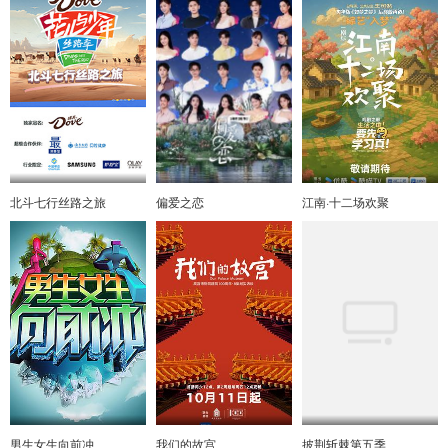
北斗七行丝路之旅
偏爱之恋
江南·十二场欢聚
男生女生向前冲
我们的故宫
披荆斩棘第五季