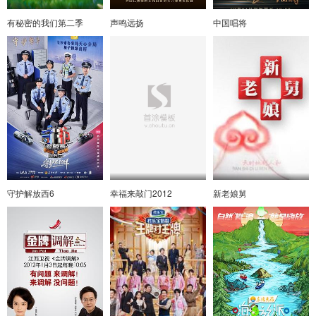
有秘密的我们第二季
声鸣远扬
中国唱将
守护解放西6
幸福来敲门2012
新老娘舅