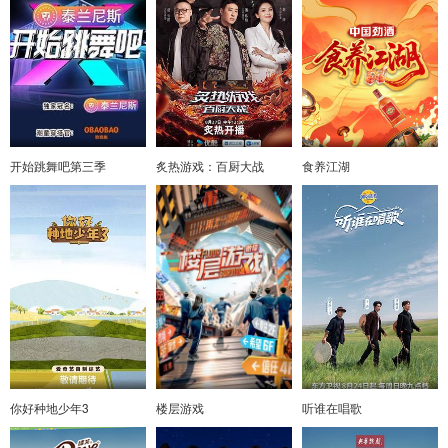
开始跳舞吧第三季
炙热游戏：百厨大战
食养江湖
你好种地少年3
楼层游戏
听谁在唱歌