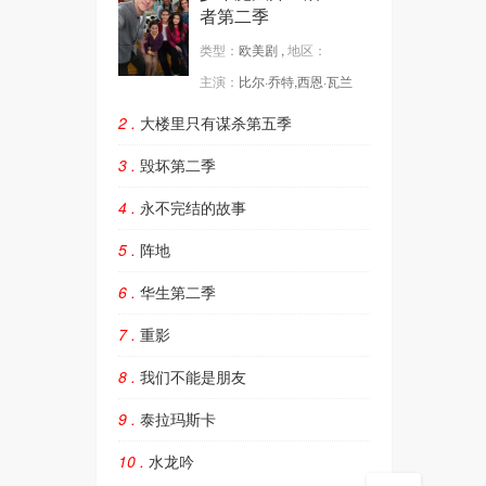
者第二季
类型：
欧美剧 ,
地区：
主演：
比尔·乔特,西恩·瓦兰
2 .
大楼里只有谋杀第五季
3 .
毁坏第二季
4 .
永不完结的故事
5 .
阵地
6 .
华生第二季
7 .
重影
8 .
我们不能是朋友
9 .
泰拉玛斯卡
10 .
水龙吟