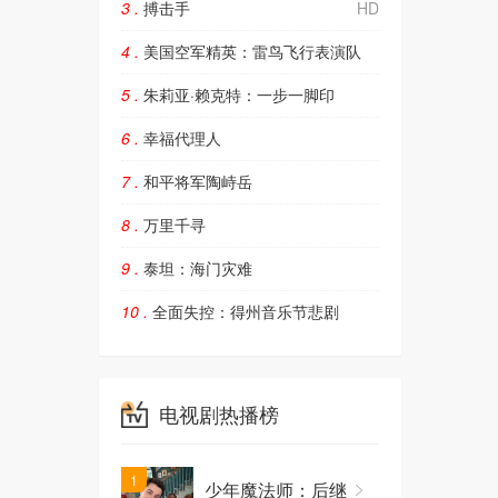
3 .
搏击手
HD
4 .
美国空军精英：雷鸟飞行表演队
5 .
朱莉亚·赖克特：一步一脚印
6 .
幸福代理人
7 .
和平将军陶峙岳
8 .
万里千寻
9 .
泰坦：海门灾难
10 .
全面失控：得州音乐节悲剧
电视剧热播榜
1
少年魔法师：后继