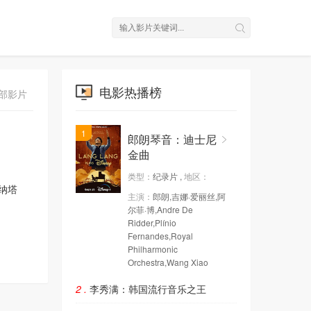
电影热播榜
”部影片
1
郎朗琴音：迪士尼
金曲
类型：
纪录片 ,
地区：
纳塔
主演：
郎朗,吉娜·爱丽丝,阿
尔菲·博,Andre De
Ridder,Plínio
Fernandes,Royal
Philharmonic
Orchestra,Wang Xiao
2 .
李秀满：韩国流行音乐之王