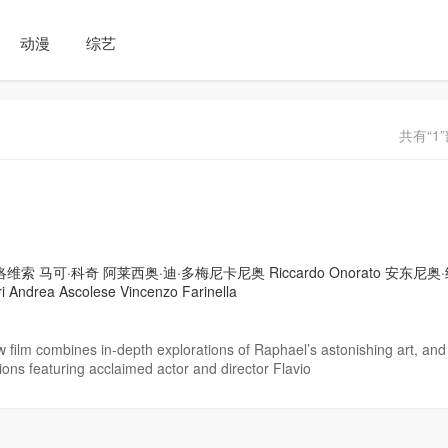
动漫
综艺
共有“1
洛维索
马可·科奇
阿莱西奥·迪·多梅尼卡尼奥
Riccardo Onorato
安东尼奥·
i
Andrea Ascolese
Vincenzo Farinella
w film combines in-depth explorations of Raphael’s astonishing art, and
ions featuring acclaimed actor and director Flavio