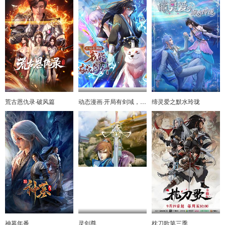
荒古恩仇录·破风篇
动态漫画·开局有剑域，我能苟成剑神
缔灵爱之默水玲珑
神墓年番
灵剑尊
枕刀歌第三季