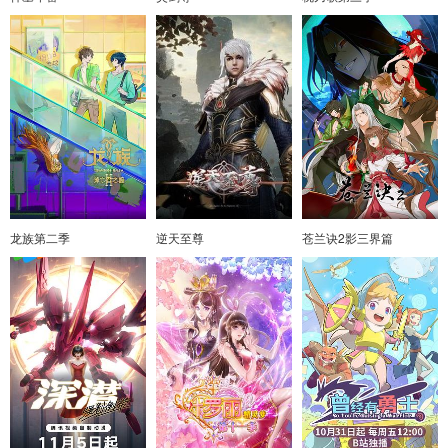
龙族第二季
逆天至尊
苍兰诀2影三界篇