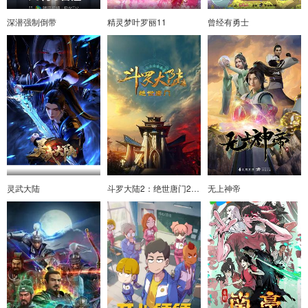
深潜强制倒带
精灵梦叶罗丽11
曾经有勇士
灵武大陆
斗罗大陆2：绝世唐门2023
无上神帝