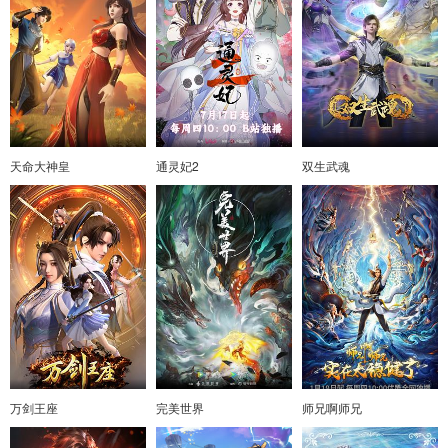
天命大神皇
通灵妃2
双生武魂
万剑王座
完美世界
师兄啊师兄