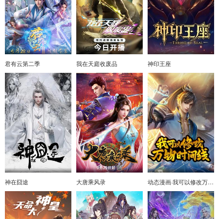
君有云第二季
我在天庭收废品
神印王座
神在囧途
大唐乘风录
动态漫画·我可以修改万物时间线第一季