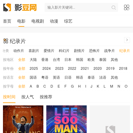
首页
电影
电视剧
动漫
综艺
纪录片
按分类
动作片
喜剧片
爱情片
科幻片
剧情片
恐怖片
战争片
纪录片
按地区
全部
大陆
香港
台湾
日本
韩国
欧美
泰国
其他
按年份
全部
2025
2024
2023
2022
2021
2020
2019
2018
按语言
全部
国语
粤语
英语
日语
韩语
泰语
法语
其他
按字母
全部
A
B
C
D
E
F
G
H
I
J
K
L
M
N
O
按时间
按人气
按推荐