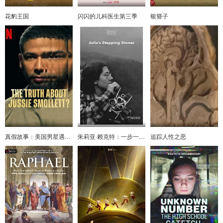
花豹王国
闪闪的儿科医生第三季
银簪子
真假故事：美国男星遇袭奇案
朱莉亚·赖克特：一步一脚印
追踪人性之恶