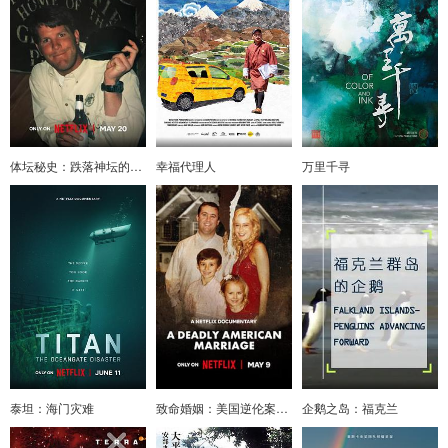
体坛秘史：跌落神坛的明星四分卫
幸福代理人
万里千寻
泰坦：海门灾难
致命婚姻：美国逆伦案之谜
企鹅之岛：福克兰