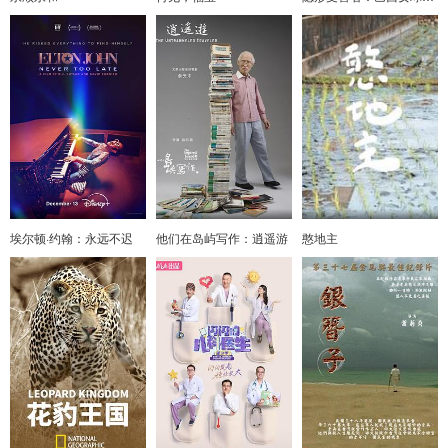
埃尔顿·约翰：永远不迟
他们在岛屿写作：逍遥游
憨地主