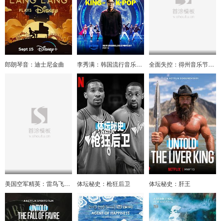
郎朗琴音：迪士尼金曲
李秀满：韩国流行音乐之王
全面失控：得州音乐节悲剧
美国空军精英：雷鸟飞行表演队
体坛秘史：枪狂后卫
体坛秘史：肝王