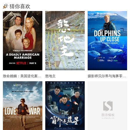
猜你喜欢
致命婚姻：美国逆伦案之谜
憨地主
摄影师贝尔蒂与海豚零距离