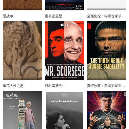
爱战争
窗外是蓝星
全面失控：得州音乐节悲剧
追踪人性之恶
斯科塞斯先生
真假故事：美国男星遇袭奇案