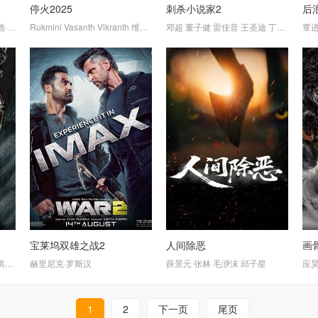
停火2025
刺杀小说家2
后
特勒
亚·亚瑟拉夫
Rukmini
尼克·弗罗斯特
阿文·卡纳尼安
Vasanth
加布里埃尔·豪尔
Vikranth
亚历杭德拉·霍华德
维德尤特·贾姆瓦尔
朱利安·迪尼森
邓超
罗伯特·法里奥尔
董子健
Shabeer
布朗温·詹姆斯
雷佳音
乔丹·杜维尼奥
Kallarakkal
王圣迪
哈里·特雷瓦
丁程鑫
Biju
马达莱
王彦
Me
覃
宝莱坞双雄之战2
人间除恶
画
天照
王庆祥
赫里尼克·罗斯汉
薛景元
张林
毛洢沫
邱子星
应
1
2
下一页
尾页