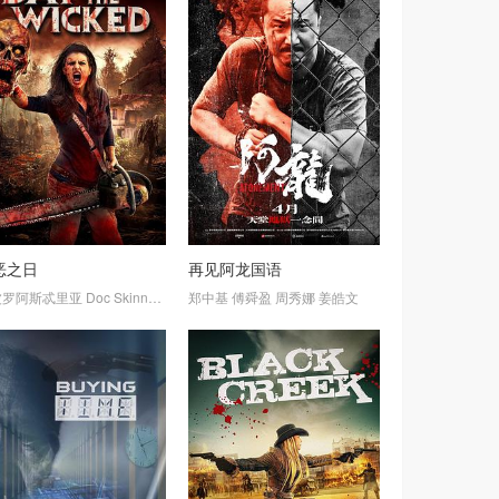
恶之日
再见阿龙国语
凯恩斯
波罗阿斯忒里亚
盖比·加西亚
Doc
Skinner
三元雅芸
加布·埃尔南德斯
小杉伦矢
郑中基
樫尾笃纪
傅舜盈
周秀娜
横井勘介
姜皓文
PJ·伯纳多
索尔·尤金尼奥