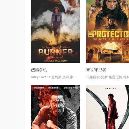
烈焰杀机
末世守卫者
Kacy
Owens
詹姆斯·奥利弗·惠特利
Akina
玛格丽特·莫罗
Wylie
格雷厄姆·格