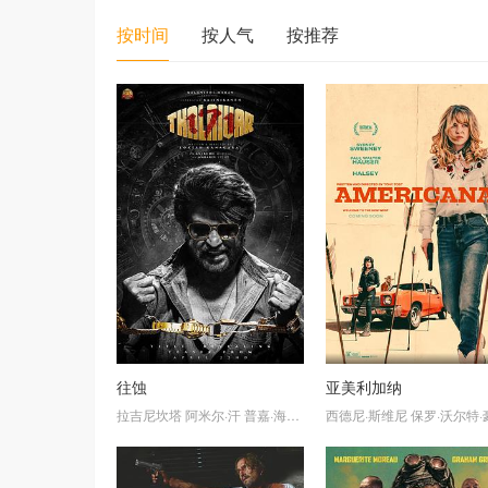
按时间
按人气
按推荐
往蚀
亚美利加纳
拉吉尼坎塔
阿米尔·汗
普嘉·海婅
基肖尔·库马尔·G·
西德尼·斯维尼
施卢蒂·哈森
保罗·沃尔特·豪
纳