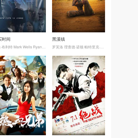
买时间
黑溪镇
诺
·布利特
伊薇特·尼科尔·布朗
Mark
Wells
Ryan
佩吉·肯尼迪
Enever
罗芙洛
James
卡梅隆·福勒
理查德·诺顿
Crawley
Paula
帕特里克·基尔帕特里克
Boyle
Duane
C
Tucker
唐龙·威
Jos