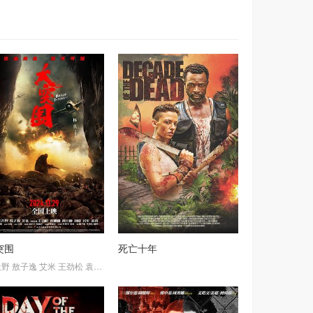
突围
死亡十年
天野
nisha
inkey
敖子逸
海尔希
Blessy
艾米
乔·阿德勒
Junior
王劲松
MGR
袁姗姗
唐纳德·赛罗尼
Master
黄小蕾
Mahendran
刘威
布南侬·克罗斯
平田康之
S.sadahasivam
吴军
加斯珀·基恩
来喜
托尼·托斯特
亚历克