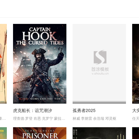
虎克船长：诅咒潮汐
孤勇者2025
大
泽
嘎朱纳·阿克肯尼
扎恩·迈克拉农
理查德·罗登
苏宾·沙希尔
埃里克·迪恩
肖恩·克罗宁
萨嘉拉吉
哈里特·桑塞姆·哈里斯
蒙拉杰·巴楚
Upendra
林威
Reba
李炳雷
西蒙·雷克斯
Monica
余浩瑞
John
邓灵枢
托比·哈斯
Kanna
Derek
Ravi
任
Mo
H