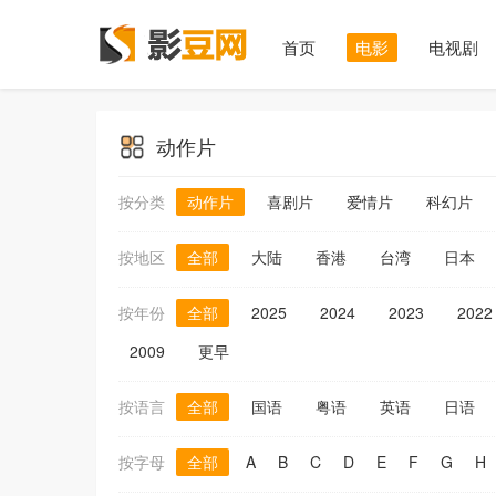
首页
电影
电视剧
动作片
按分类
动作片
喜剧片
爱情片
科幻片
按地区
全部
大陆
香港
台湾
日本
按年份
全部
2025
2024
2023
2022
2009
更早
按语言
全部
国语
粤语
英语
日语
按字母
全部
A
B
C
D
E
F
G
H