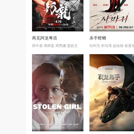
再见阿龙粤语
杀手螳螂
郑中基
傅舜盈
周秀娜
姜皓文
任时完
朴珪瑛
赵祐镇
崔显