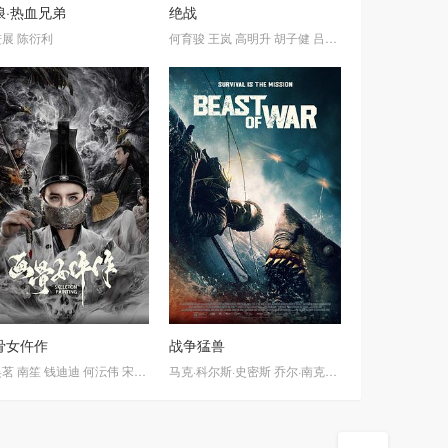
浪·热血兄弟
绝战
尔德温
娜·瓦莱基·威廉姆斯
霖
non
进展
邓飞
陈衍利
默里·麦克阿瑟
张震
辛芷蕾
郭京飞
帕滕·休斯
彼得·塞拉菲诺威茨
常远
马西莫·麦奎因
何育骏
纳奥米·维尔特纳
王岚
高明升
胡子健
露丝·科德
吕文军
Andrea
陈升卫
路少平
Ware
Ann
蒋
骨女仵作
战争猛兽
昊茗
南笙
钱迪迪
何沄伟
宋星翰
马克·科尔斯·史密斯
乔尔·南克维斯
山姆·德利奇
利·泰