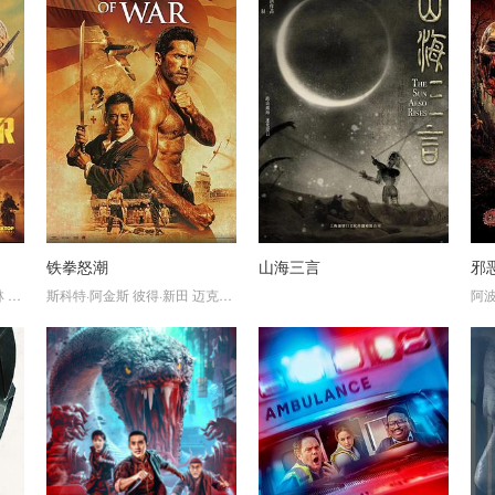
铁拳怒潮
山海三言
邪
林
杰德·泰勒
斯科特·阿金斯
马修·法黑
Michael
彼得·新田
Piccirilli
迈克尔·科彭
唐纳德·赛罗尼
迈克尔·雷内·沃尔顿
加里
阿