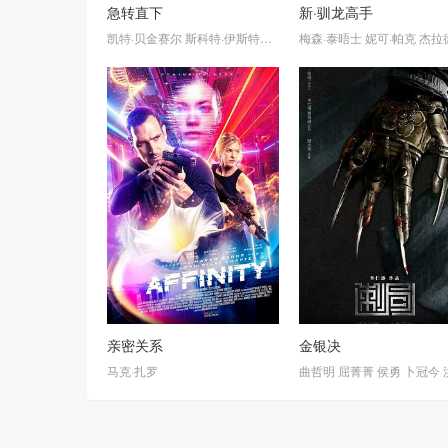
急转直下
新·驯龙高手
凯特·贝金赛尔
斯科特·伊斯特伍德
马特·克拉文
梅森·泰晤士
安娜·戈尔佳
妮可·帕克
杰拉德·巴
塔利
亲密关系
金银决
马克·扎罗
曲哲明
屈菁菁
侯勇
卜冠今
洪