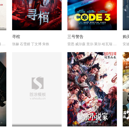
寻棺
三号警告
购
旭
刘秀彬
张赫
石雪婧
丁文博
朱铁
雷恩·威尔森
里尔·莱尔·哈瓦瑞
艾米·卡里
安迪