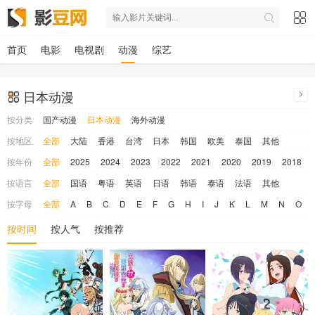
首页
电影
电视剧
动漫
综艺
日本动漫
按分类
国产动漫
日本动漫
海外动漫
按地区
全部
大陆
香港
台湾
日本
韩国
欧美
泰国
其他
按年份
全部
2025
2024
2023
2022
2021
2020
2019
2018
按语言
全部
国语
粤语
英语
日语
韩语
泰语
法语
其他
按字母
全部
A
B
C
D
E
F
G
H
I
J
K
L
M
N
O
按时间
按人气
按推荐