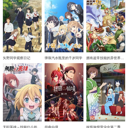
矢野同学观察日记
弹珠汽水瓶里的千岁同学
拥有超常技能的异世界流浪美食家第二季
无职英雄～技能什么的毫无用处～
扭曲仙境
妖怪旅馆营业中第二季