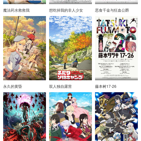
魔法药水救救我
想吃掉我的非人少女
恶食千金与狂血公爵
永久的黄昏
双人独自露营
藤本树17-26