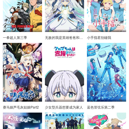
一拳超人第三季
无敌的我是英雄爸爸和精灵妈妈的女儿
小手指君别碰我
赛马娘芦毛灰姑娘Part2
少女型兵器想要成为家人
蓝色管弦乐第二季