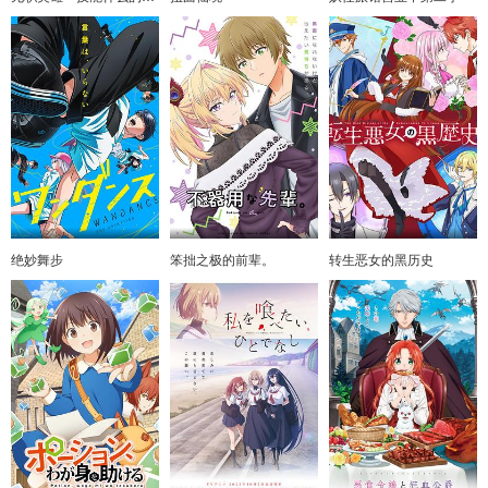
绝妙舞步
笨拙之极的前辈。
转生恶女的黑历史