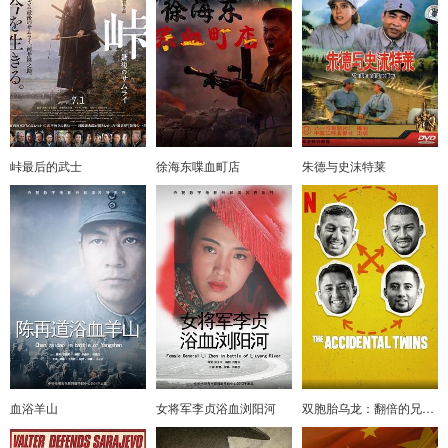
峠最后的武士
徐海东喋血町店
朱德与史沫特莱
血浴羊山
女将军李贞浴血浏阳河
双胞胎乌龙：翻倍的兄弟情