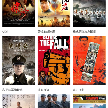
惊沙
萧锋血战陈庄
杨成武强攻东团堡
和平将军陶峙岳
逃离金边
东进序曲