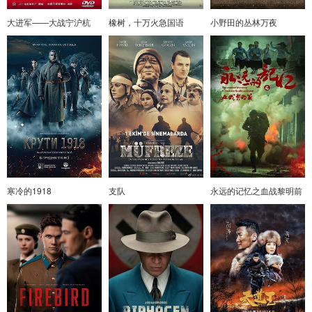
大进军——大战宁沪杭
橡树，十万火急国语
小野田的丛林万夜
寒冷的1918
支队
永远的记忆之血战黎明前