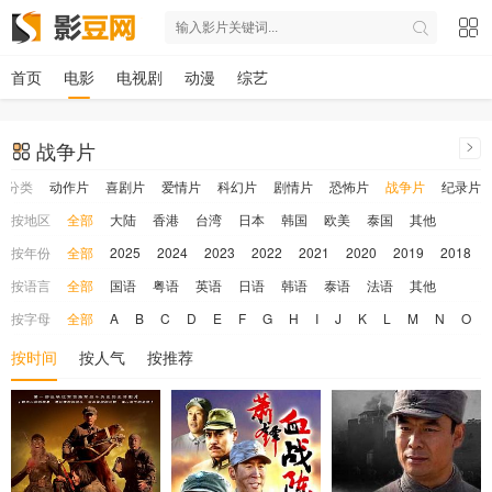
首页
电影
电视剧
动漫
综艺
战争片
按分类
动作片
喜剧片
爱情片
科幻片
剧情片
恐怖片
战争片
纪录片
按地区
全部
大陆
香港
台湾
日本
韩国
欧美
泰国
其他
按年份
全部
2025
2024
2023
2022
2021
2020
2019
2018
按语言
全部
国语
粤语
英语
日语
韩语
泰语
法语
其他
按字母
全部
A
B
C
D
E
F
G
H
I
J
K
L
M
N
O
按时间
按人气
按推荐