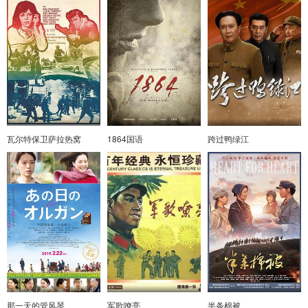
瓦尔特保卫萨拉热窝
1864国语
跨过鸭绿江
那一天的管风琴
军歌嘹亮
半条棉被