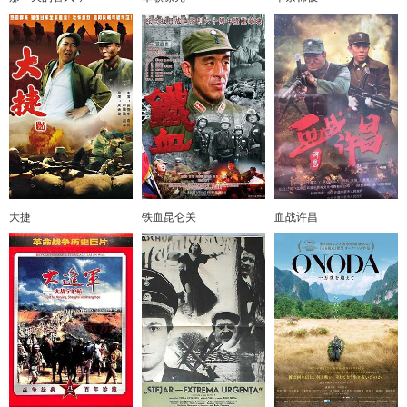
大捷
铁血昆仑关
血战许昌