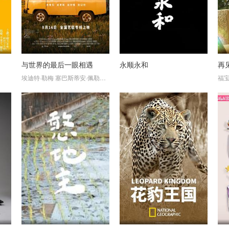
与世界的最后一眼相遇
永顺永和
再
埃迪特·勒梅
塞巴斯蒂安·佩勒蒂埃
米娅·佩勒蒂埃
利奥·佩勒蒂埃
科林·佩勒蒂
福