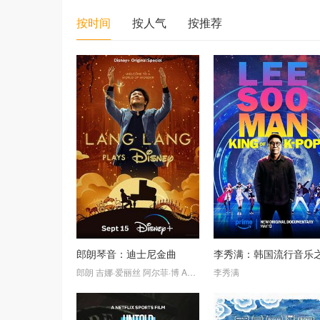
按时间
按人气
按推荐
郎朗琴音：迪士尼金曲
李秀满：韩国流行音乐
郎朗
吉娜·爱丽丝
阿尔菲·博
Andre De Ridder
李秀满
Plínio Fernandes