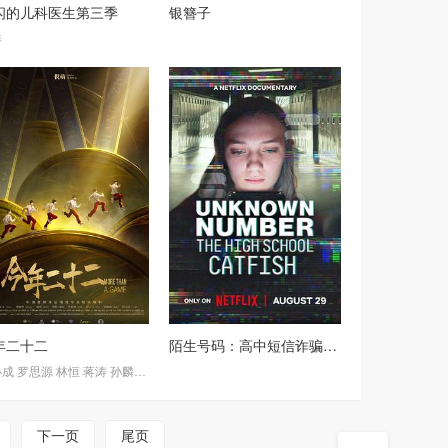
闪的儿科医生第三季
银簪子
详
年二十二
陌生号码：高中短信诈骗疑云
奇
必成
阿莱西奥·迪·多梅尼卡尼奥
罗思源
林恒
蒋涛
孙麟威
池晓铭
Riccardo Onorato
彭云飞
陈正正
安东尼奥·纳塔利
李托
李宇浩
刘天豪
Antonio Paolucci
卢家鹏
吴金翔
An
下一页
尾页