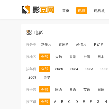
首页
电影
电视剧
电影
按分类
动作片
喜剧片
爱情片
科幻片
按地区
全部
大陆
香港
台湾
日本
按年份
全部
2025
2024
2023
2022
2009
更早
按语言
全部
国语
粤语
英语
日语
按字母
全部
A
B
C
D
E
F
G
H