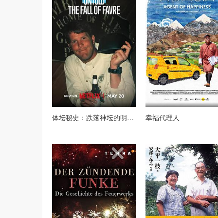
体坛秘史：跌落神坛的明星四分卫
幸福代理人