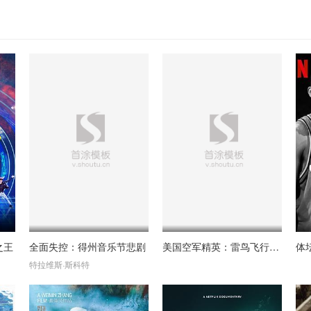
之王
全面失控：得州音乐节悲剧
美国空军精英：雷鸟飞行表演队
体
Royal Philharmonic Orchestra
特拉维斯·斯科特
Wang Xiao