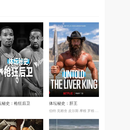
坛秘史：枪狂后卫
体坛秘史：肝王
伯特·克赖舍
皮尔斯·摩根
罗根·保罗
乔·罗根
阿诺·施