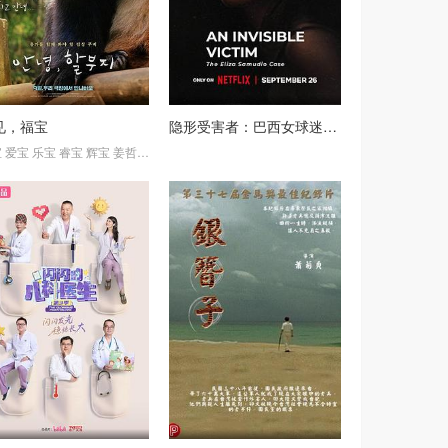
见，福宝
隐形受害者：巴西女球迷命案
埃
宝
爱宝
洛朗·佩勒蒂埃
乐宝
睿宝
辉宝
姜哲远
宋永宽
吴胜熙