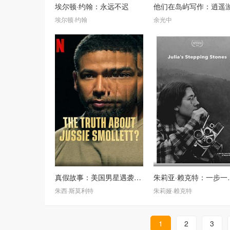
埃尔顿·约翰：永远不迟
他们在岛屿写作：逍遥
埃尔顿·约翰
余光中
真假故事：美国男星遇袭奇案
朱莉亚·
朱西·斯莫利特
朱莉娅·赖克特
1
2
3