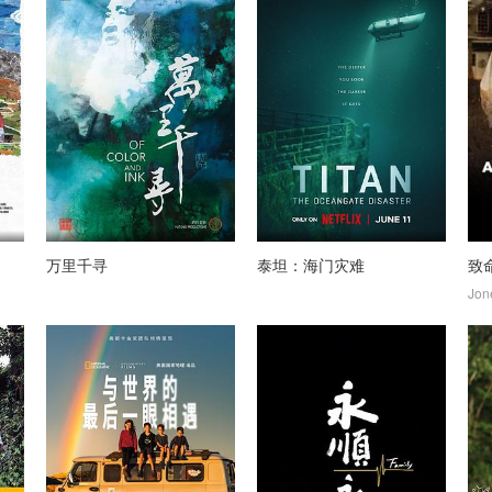
万里千寻
泰坦：海门灾难
致
Jon