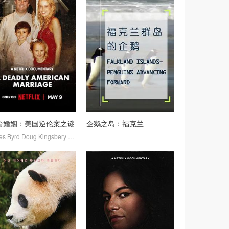
命婚姻：美国逆伦案之谜
企鹅之岛：福克兰
es Byrd
Doug Kingsbery
David Lynch