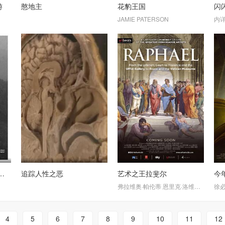
游
憨地主
花豹王国
闪
JAMIE PATERSON
内
赖克特：一步一脚印
追踪人性之恶
艺术之王拉斐尔
今
弗拉维奥·帕伦蒂
恩里克·洛维索
马可·科
徐
4
5
6
7
8
9
10
11
12