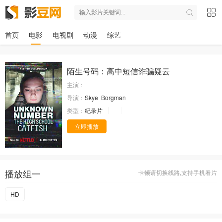
首页
电影
电视剧
动漫
综艺
陌生号码：高中短信诈骗疑云
主演：
导演：
Skye
Borgman
类型：
纪录片
立即播放
播放组一
卡顿请切换线路,支持手机看片
HD