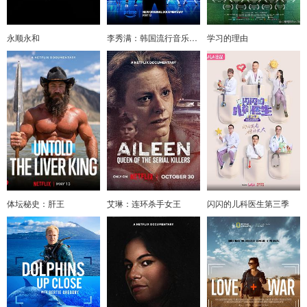
永顺永和
李秀满：韩国流行音乐之王
学习的理由
体坛秘史：肝王
艾琳：连环杀手女王
闪闪的儿科医生第三季