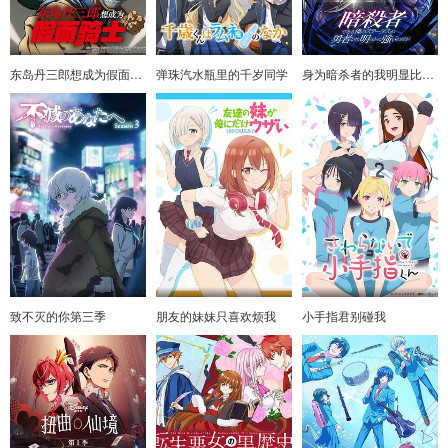
东岛丹三郎想成为假面骑士
弹珠汽水瓶里的千岁同学
身为暗杀者的我明显比勇者还强
致不灭的你第三季
朋友的妹妹只喜欢烦我
小手指君别碰我