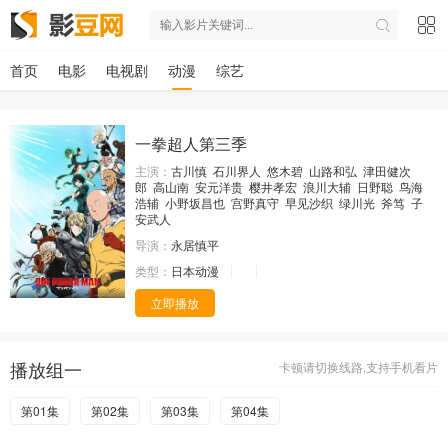
首页
电影
电视剧
动漫
综艺
一拳超人第三季
主演：
古川慎
石川界人
悠木碧
山路和弘
津田健次
郎
高山南
安元洋贵
樱井孝宏
浪川大辅
日野聪
鸟海
浩辅
小野坂昌也
宫野真守
早见沙织
绿川光
斧笃
子
安武人
导演：
永居慎平
类型：
日本动漫
立即播放
播放组一
卡顿请切换线路,支持手机看片
第01集
第02集
第03集
第04集