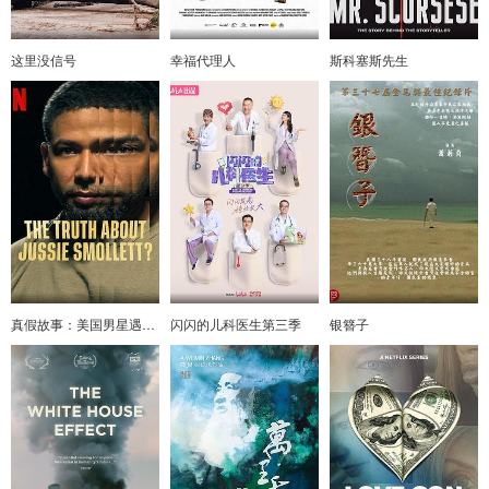
这里没信号
幸福代理人
斯科塞斯先生
真假故事：美国男星遇袭奇案
闪闪的儿科医生第三季
银簪子