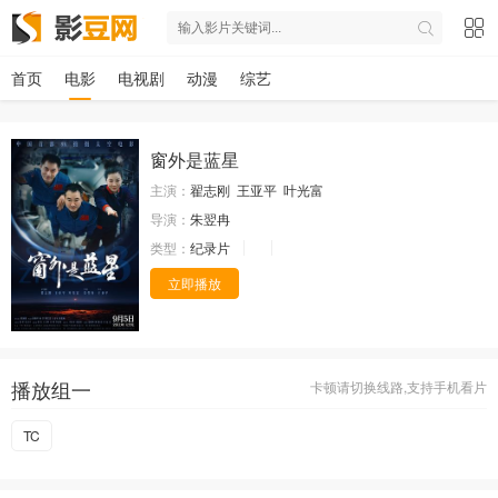
首页
电影
电视剧
动漫
综艺
窗外是蓝星
主演：
翟志刚
王亚平
叶光富
导演：
朱翌冉
类型：
纪录片
立即播放
播放组一
卡顿请切换线路,支持手机看片
TC