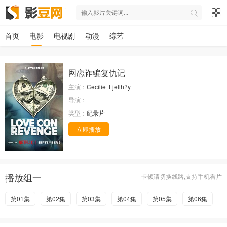
首页
电影
电视剧
动漫
综艺
网恋诈骗复仇记
主演：
Cecilie
Fjellh?y
导演：
类型：
纪录片
立即播放
播放组一
卡顿请切换线路,支持手机看片
第01集
第02集
第03集
第04集
第05集
第06集