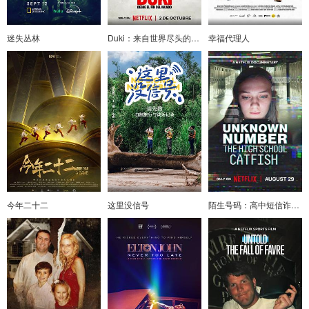
迷失丛林
Duki：来自世界尽头的说唱天王
幸福代理人
今年二十二
这里没信号
陌生号码：高中短信诈骗疑云