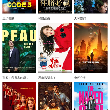
三级警戒
祥赌必赢
无可奈何
孔雀：我是真的吗？
恶魔搬进来了
余烬夺宝