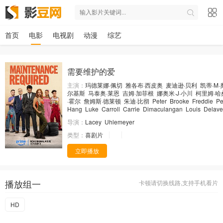
首页
电影
电视剧
动漫
综艺
需要维护的爱
主演：
玛德莱娜·佩切
雅各布·西皮奥
麦迪逊·贝利
凯蒂·M
尔基斯
马泰奥·莱恩
吉姆·加菲根
娜奥米·J·小川
柯里姆·哈
·霍尔
詹姆斯·德莱顿
朱迪·比彻
Peter
Brooke
Freddie
Pe
Hang
Luke
Carroll
Carrie
Dimaculangan
Louis
Delav
导演：
Lacey
Uhlemeyer
类型：
喜剧片
立即播放
播放组一
卡顿请切换线路,支持手机看片
HD