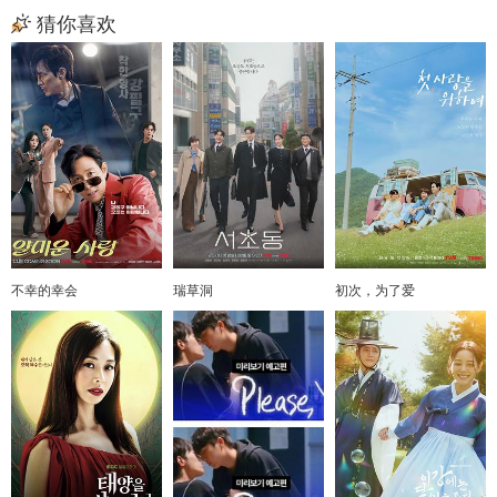
猜你喜欢
不幸的幸会
瑞草洞
初次，为了爱