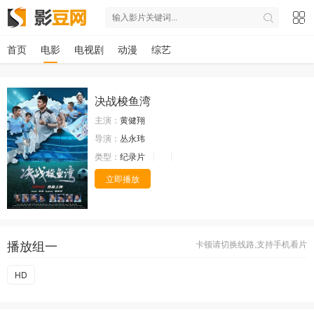
首页
电影
电视剧
动漫
综艺
决战梭鱼湾
主演：
黄健翔
导演：
丛永玮
类型：
纪录片
立即播放
播放组一
卡顿请切换线路,支持手机看片
HD