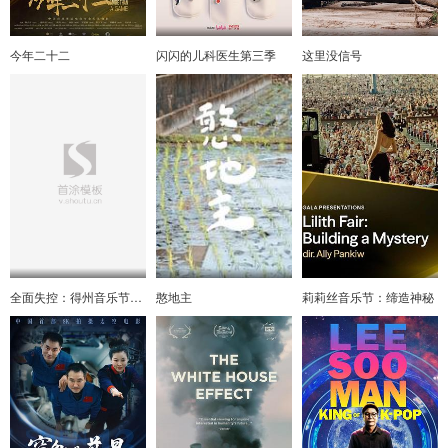
今年二十二
闪闪的儿科医生第三季
这里没信号
全面失控：得州音乐节悲剧
憨地主
莉莉丝音乐节：缔造神秘