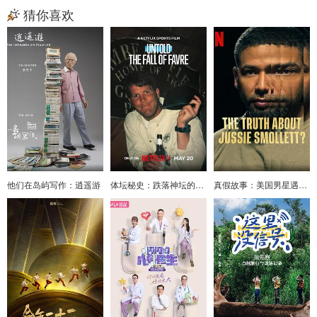
猜你喜欢
他们在岛屿写作：逍遥游
体坛秘史：跌落神坛的明星四分卫
真假故事：美国男星遇袭奇案