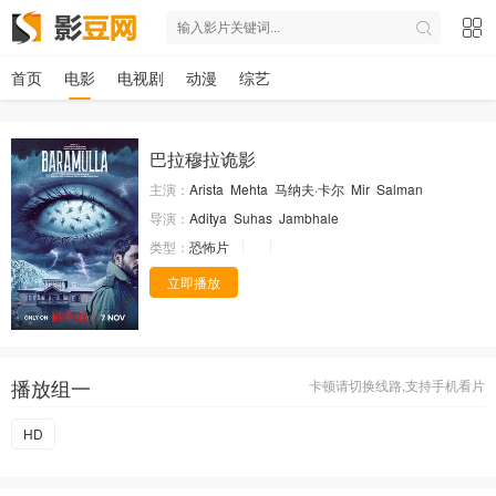
首页
电影
电视剧
动漫
综艺
巴拉穆拉诡影
主演：
Arista
Mehta
马纳夫·卡尔
Mir
Salman
导演：
Aditya
Suhas
Jambhale
类型：
恐怖片
立即播放
播放组一
卡顿请切换线路,支持手机看片
HD