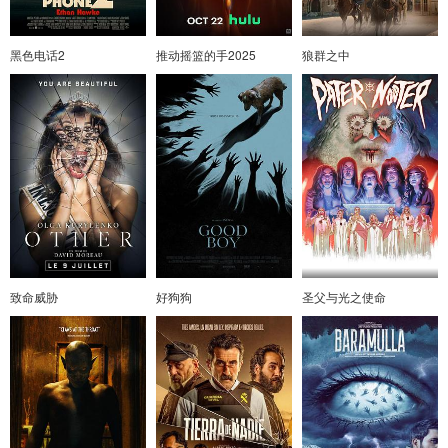
黑色电话2
推动摇篮的手2025
狼群之中
致命威胁
好狗狗
圣父与光之使命