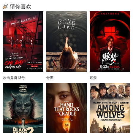
猜你喜欢
攻击鬼魂13号
骨湖
赎梦