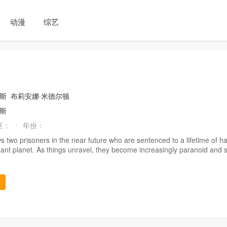
动漫
综艺
泰斯
布莉安娜·米德尔顿
尔斯
区：
年份：
ws two prisoners in the near future who are sentenced to a lifetime of h
tant planet. As things unravel, they become increasingly paranoid and s