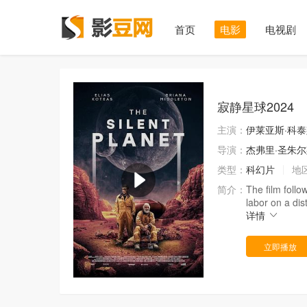
首页
电影
电视剧
寂静星球2024
主演：
伊莱亚斯·科
导演：
杰弗里·圣朱
类型：
科幻片
地
简介：
The film follo
labor on a dis
详情
立即播放