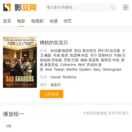
首页
电影
电视剧
动漫
综艺
糟糕的安息日
主演：
米拉娜·薇恩翠
凯拉·塞吉维克
阿什利·祖克曼
大
卫·佩默
马索·曼恩
凯瑟琳·科廷
乔什·莫斯特尔
约翰·贝
德福德·劳埃德
乔恩·巴斯
梅根·莱瑟斯
斯蒂芬·辛格
西
奥·泰普里兹
Catherine
Wolf
罗佰特·麦
凯
Alok
Tewari
Martha
Epstein
Gary
Greengrass
导演：
Daniel
Robbins
类型：
喜剧片
立即播放
播放组一
卡顿请切换线路,支持手机看片
HD