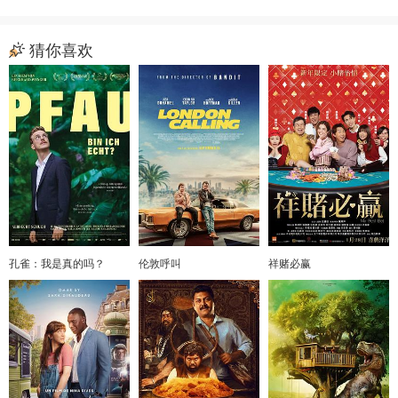
猜你喜欢
孔雀：我是真的吗？
伦敦呼叫
祥赌必赢