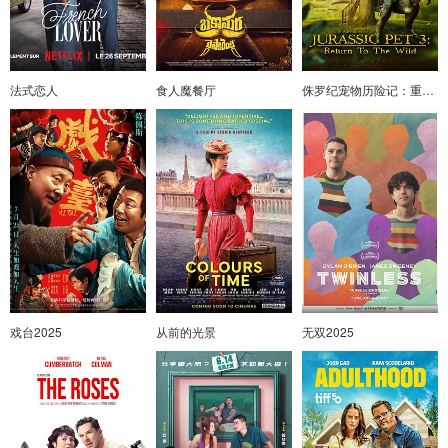
法式恋人
食人魔餐厅
侏罗纪宠物历险记：重返野外
戏台2025
从前的光景
无双2025