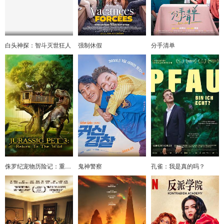
白头神探：智斗灭世狂人
强制休假
分手清单
侏罗纪宠物历险记：重返野外
鬼神警察
孔雀：我是真的吗？