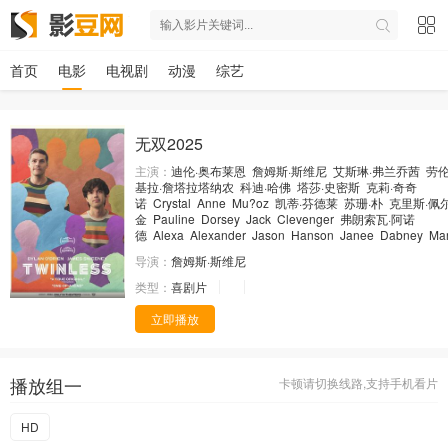
首页
电影
电视剧
动漫
综艺
无双2025
主演：
迪伦·奥布莱恩
詹姆斯·斯维尼
艾斯琳·弗兰乔茜
劳伦
基拉·詹塔拉塔纳农
科迪·哈佛
塔莎·史密斯
克莉·奇奇
诺
Crystal
Anne
Mu?oz
凯蒂·芬德莱
苏珊·朴
克里斯·佩
金
Pauline
Dorsey
Jack
Clevenger
弗朗索瓦·阿诺
德
Alexa
Alexander
Jason
Hanson
Janee
Dabney
Mar
导演：
詹姆斯·斯维尼
类型：
喜剧片
立即播放
播放组一
卡顿请切换线路,支持手机看片
HD