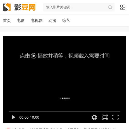
首页
电影
电视剧
动漫
综艺
00:00
/
0:00