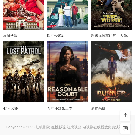
反派学院
凶宅怪谈2
超级无敌掌门狗：人兔的诅咒
47号公路
合理怀疑第三季
烈焰杀机
Copyright © 2026 红桃影院-红桃影视-红桃视频-电视剧在线播放免费观看高清