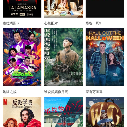
泰拉玛斯卡
心脏配对
爆谷一周3
饱腹之战
谁说妈妈像月亮
家有万圣喜