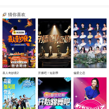
猜你喜欢
喜人奇妙夜2
开播吧！短剧季
偏爱之恋