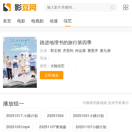
首页
电影
电视剧
动漫
综艺
跳进地理书的旅行第四季
主演：
郭文韬
齐思钧
何运晨
曹恩齐
唐九洲
导演：
类型：
大陆综艺
立即播放
播放组一
卡顿请切换线路,支持手机看片
20251017.小跳计划
20251024
20251031小跳计划
20251031mp4
20251107青海篇
20251107小跳计划