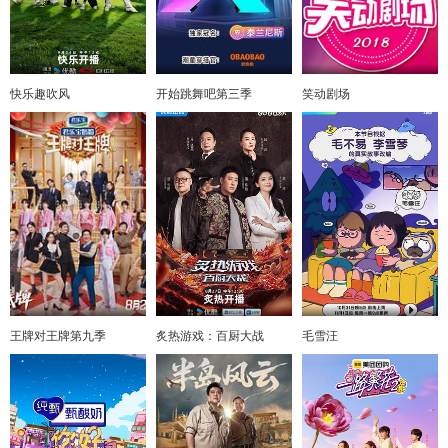
快乐趣吹风
开始跳舞吧第三季
笑动剧场
王牌对王牌第九季
炙热游戏：百厨大战
毛雪汪