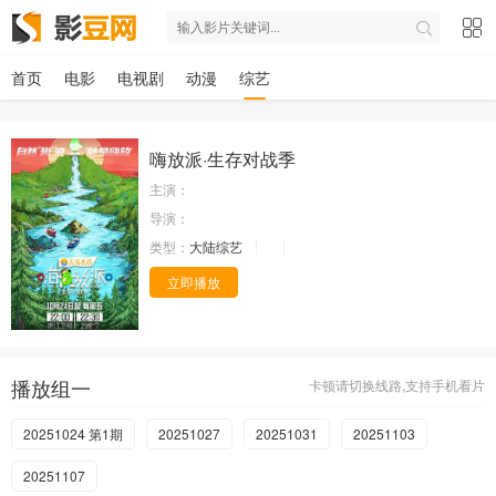
首页
电影
电视剧
动漫
综艺
嗨放派·生存对战季
主演：
导演：
类型：
大陆综艺
立即播放
播放组一
卡顿请切换线路,支持手机看片
20251024 第1期
20251027
20251031
20251103
20251107