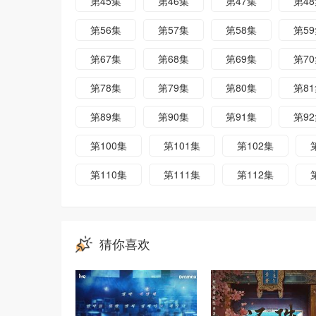
第45集
第46集
第47集
第4
第56集
第57集
第58集
第5
第67集
第68集
第69集
第7
第78集
第79集
第80集
第8
第89集
第90集
第91集
第9
第100集
第101集
第102集
第110集
第111集
第112集
猜你喜欢