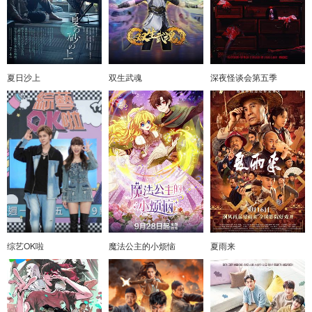
夏日沙上
双生武魂
深夜怪谈会第五季
综艺OK啦
魔法公主的小烦恼
夏雨来