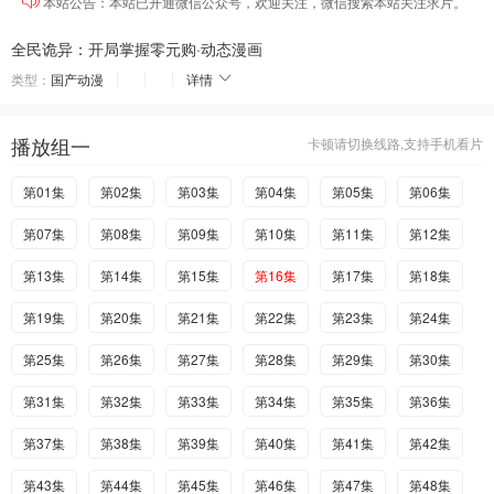
本站公告：本站已开通微信公众号，欢迎关注，微信搜索本站关注求片。
全民诡异：开局掌握零元购·动态漫画
类型：
国产动漫
详情
播放组一
卡顿请切换线路,支持手机看片
第01集
第02集
第03集
第04集
第05集
第06集
第07集
第08集
第09集
第10集
第11集
第12集
第13集
第14集
第15集
第16集
第17集
第18集
第19集
第20集
第21集
第22集
第23集
第24集
第25集
第26集
第27集
第28集
第29集
第30集
第31集
第32集
第33集
第34集
第35集
第36集
第37集
第38集
第39集
第40集
第41集
第42集
第43集
第44集
第45集
第46集
第47集
第48集