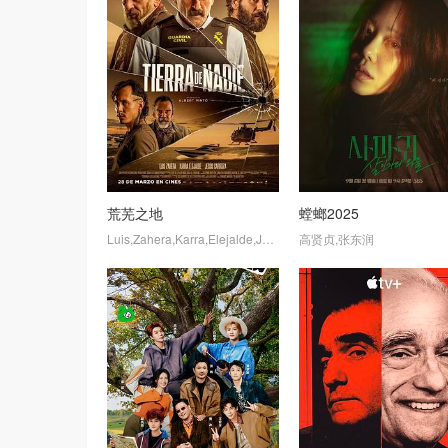
荒芜之地
螳螂2025
Luis,Zahera,Karra,Elejalde,Jesús,Carroza
高贤贞,张东润