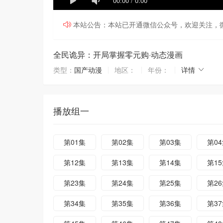
00:00
/
0:00
本站公告：本站已开通微信公众号，欢迎关注，
全民诡异：开局掌握零元购·动态漫画
类型：
国产动漫
地区：
年份：
详情
播放组一
第01集
第02集
第03集
第0
第12集
第13集
第14集
第1
第23集
第24集
第25集
第2
第34集
第35集
第36集
第3