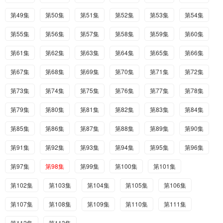
第49集
第50集
第51集
第52集
第53集
第54集
第55集
第56集
第57集
第58集
第59集
第60集
第61集
第62集
第63集
第64集
第65集
第66集
第67集
第68集
第69集
第70集
第71集
第72集
第73集
第74集
第75集
第76集
第77集
第78集
第79集
第80集
第81集
第82集
第83集
第84集
第85集
第86集
第87集
第88集
第89集
第90集
第91集
第92集
第93集
第94集
第95集
第96集
第97集
第98集
第99集
第100集
第101集
第102集
第103集
第104集
第105集
第106集
第107集
第108集
第109集
第110集
第111集
第112集
第113集