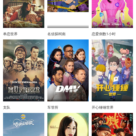
单恋世界
名侦探柯南
恋爱倒数1小时
支队
车管所
开心锤锤世界